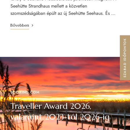
Seehütte Strandhaus mellett a közvetlen
szomszédságában épült az új Seehütte Seehaus. És ...
Bővebben
SZABAD IDŐPONTOK
BOOKING.COM
Traveller Award 2026,
valamint 2023-tól 2026-ig