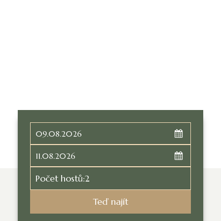
Cesta
Odjezd
Počet hostů:
2