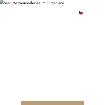
na
obsah
CHATA U NEZIDERSKÉHO JEZERA
CS
Chata u jezera
Neziderské jezero
Die weißen Häuser am
Neusiedlersee
Besondere Rückzugsorte direkt am
Wasser.
Mit eigenem Elektroboot.