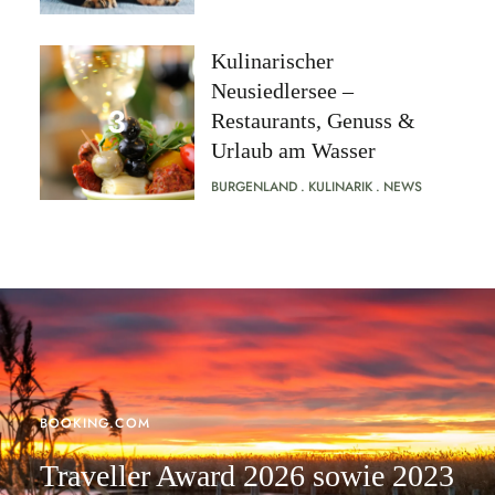
Kulinarischer
Neusiedlersee –
Restaurants, Genuss &
Urlaub am Wasser
BURGENLAND
KULINARIK
NEWS
BOOKING.COM
Traveller Award 2026 sowie 2023