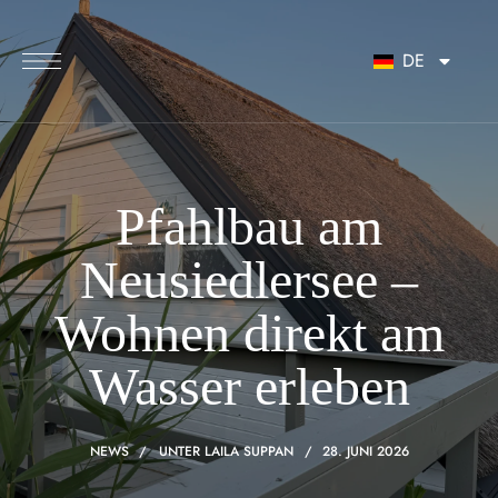
Inhalt
springen
DE
Pfahlbau am
Neusiedlersee –
Wohnen direkt am
Wasser erleben
NEWS
UNTER
LAILA SUPPAN
28. JUNI 2026