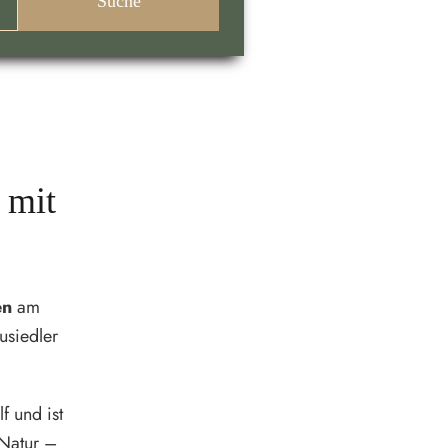
 mit
en
am
usiedler
f und ist
 Natur –